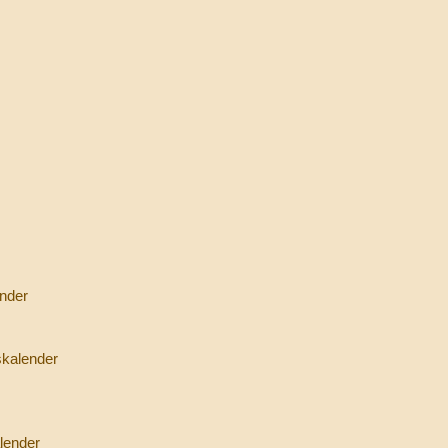
nder
skalender
lender