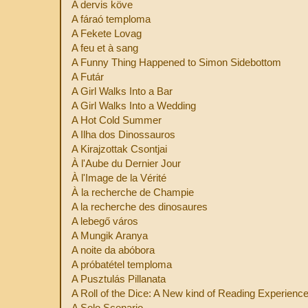
A dervis köve
A fáraó temploma
A Fekete Lovag
A feu et à sang
A Funny Thing Happened to Simon Sidebottom
A Futár
A Girl Walks Into a Bar
A Girl Walks Into a Wedding
A Hot Cold Summer
A Ilha dos Dinossauros
A Kirajzottak Csontjai
À l'Aube du Dernier Jour
À l'Image de la Vérité
À la recherche de Champie
A la recherche des dinosaures
A lebegő város
A Mungik Aranya
A noite da abóbora
A próbatétel temploma
A Pusztulás Pillanata
A Roll of the Dice: A New kind of Reading Experienc
A Solo Scenario