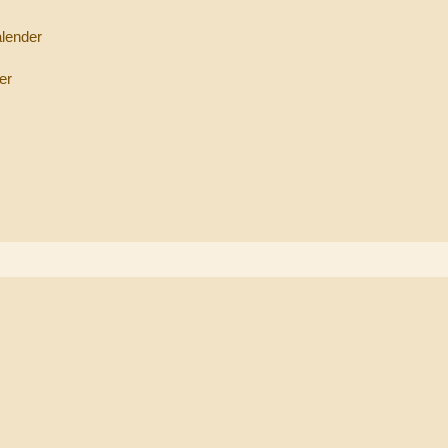
alender
er