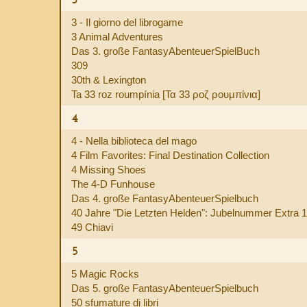
3 - Il giorno del librogame
3 Animal Adventures
Das 3. große FantasyAbenteuerSpielBuch
309
30th & Lexington
Ta 33 roz roumpínia [Τα 33 ροζ ρουμπίνια]
4
4 - Nella biblioteca del mago
4 Film Favorites: Final Destination Collection
4 Missing Shoes
The 4-D Funhouse
Das 4. große FantasyAbenteuerSpielbuch
40 Jahre "Die Letzten Helden": Jubelnummer Extra 1
49 Chiavi
5
5 Magic Rocks
Das 5. große FantasyAbenteuerSpielbuch
50 sfumature di libri