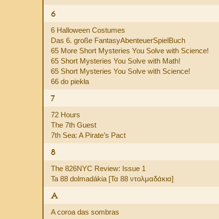
6
6 Halloween Costumes
Das 6. große FantasyAbenteuerSpielBuch
65 More Short Mysteries You Solve with Science!
65 Short Mysteries You Solve with Math!
65 Short Mysteries You Solve with Science!
66 do piekła
7
72 Hours
The 7th Guest
7th Sea: A Pirate’s Pact
8
The 826NYC Review: Issue 1
Ta 88 dolmadákia [Τα 88 ντολμαδάκια]
A
A coroa das sombras