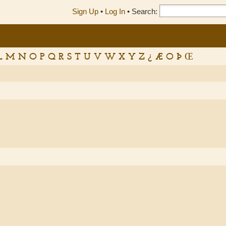
Sign Up
•
Log In
•
Search:
L
M
N
O
P
Q
R
S
T
U
V
W
X
Y
Z
¿
Æ
O
Þ
Œ