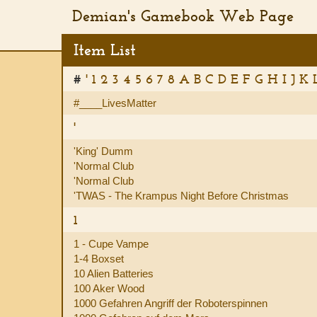
Demian's Gamebook Web Page
Item List
#
'
1
2
3
4
5
6
7
8
A
B
C
D
E
F
G
H
I
J
K
#____LivesMatter
'
'King' Dumm
'Normal Club
'Normal Club
'TWAS - The Krampus Night Before Christmas
1
1 - Cupe Vampe
1-4 Boxset
10 Alien Batteries
100 Aker Wood
1000 Gefahren Angriff der Roboterspinnen