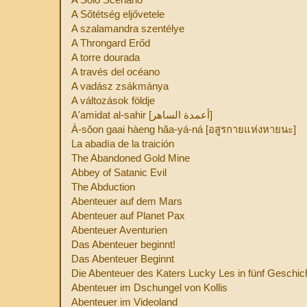
A Sőtétség eljővetele
A szalamandra szentélye
A Throngard Erőd
A torre dourada
A través del océano
A vadász zsákmánya
A változások földje
A'amidat al-sahir [أعمدة الساهر]
À-sŏon gaai hàeng hăa-yá-ná [อสูรกายแห่งหายนะ]
La abadía de la traición
The Abandoned Gold Mine
Abbey of Satanic Evil
The Abduction
Abenteuer auf dem Mars
Abenteuer auf Planet Pax
Abenteuer Aventurien
Das Abenteuer beginnt!
Das Abenteuer Beginnt
Die Abenteuer des Katers Lucky Les in fünf Geschic
Abenteuer im Dschungel von Kollis
Abenteuer im Videoland